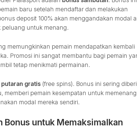
uler Pialasport adalah
bonus sambutan
. Bonus ini
pemain baru setelah mendaftar dan melakukan
, bonus deposit 100% akan menggandakan modal 
k peluang untuk menang.
ang memungkinkan pemain mendapatkan kembali
eka. Promosi ini sangat membantu bagi pemain ya
ambil tetap menikmati permainan.
h
putaran gratis
(free spins). Bonus ini sering diber
ntu, memberi pemain kesempatan untuk memenan
nakan modal mereka sendiri.
n Bonus untuk Memaksimalkan