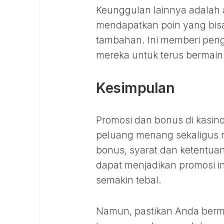
Keunggulan lainnya adalah 
mendapatkan poin yang bisa
tambahan. Ini memberi pen
mereka untuk terus bermain
Kesimpulan
Promosi dan bonus di kasino
peluang menang sekaligus
bonus, syarat dan ketentua
dapat menjadikan promosi i
semakin tebal.
Namun, pastikan Anda berma