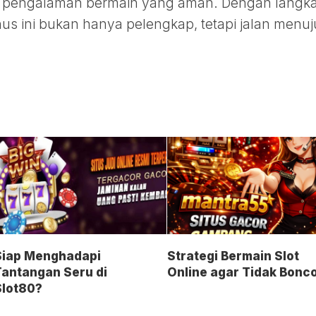
 pengalaman bermain yang aman. Dengan langk
us ini bukan hanya pelengkap, tetapi jalan menuj
Siap Menghadapi
Strategi Bermain Slot
Tantangan Seru di
Online agar Tidak Bonc
Slot80?