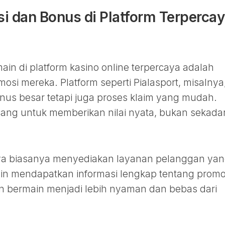
 dan Bonus di Platform Terperca
in di platform kasino online terpercaya adalah
mosi mereka. Platform seperti Pialasport, misalnya
us besar tetapi juga proses klaim yang mudah.
cang untuk memberikan nilai nyata, bukan sekada
rcaya biasanya menyediakan layanan pelanggan ya
in mendapatkan informasi lengkap tentang promo
 bermain menjadi lebih nyaman dan bebas dari