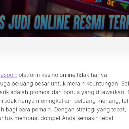
lasport
platform kasino online tidak hanya
 juga peluang besar untuk meraih keuntungan. Sa
arik adalah promosi dan bonus yang ditawarkan. 
ini tidak hanya meningkatkan peluang menang, tet
h bagi para pemain. Dengan strategi yang tepat,
a untuk membuat dompet Anda semakin tebal.