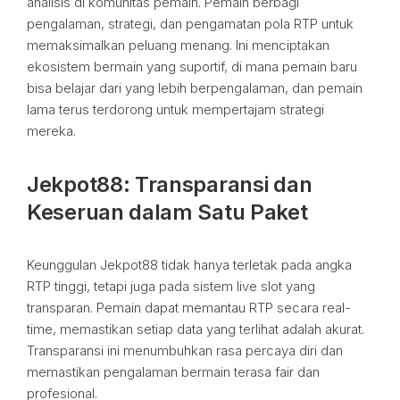
analisis di komunitas pemain. Pemain berbagi
pengalaman, strategi, dan pengamatan pola RTP untuk
memaksimalkan peluang menang. Ini menciptakan
ekosistem bermain yang suportif, di mana pemain baru
bisa belajar dari yang lebih berpengalaman, dan pemain
lama terus terdorong untuk mempertajam strategi
mereka.
Jekpot88: Transparansi dan
Keseruan dalam Satu Paket
Keunggulan Jekpot88 tidak hanya terletak pada angka
RTP tinggi, tetapi juga pada sistem live slot yang
transparan. Pemain dapat memantau RTP secara real-
time, memastikan setiap data yang terlihat adalah akurat.
Transparansi ini menumbuhkan rasa percaya diri dan
memastikan pengalaman bermain terasa fair dan
profesional.