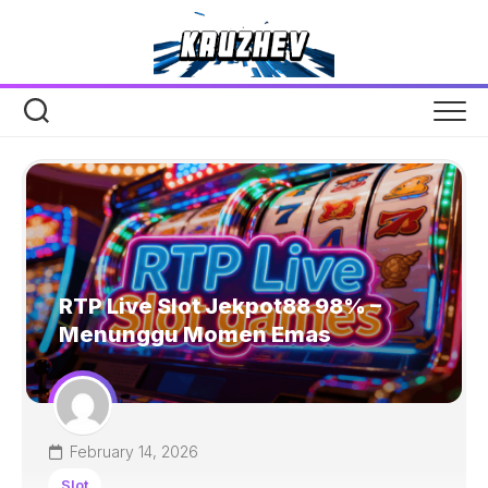
Skip
to
content
RTP Live Slot Jekpot88 98% –
Menunggu Momen Emas
February 14, 2026
Slot