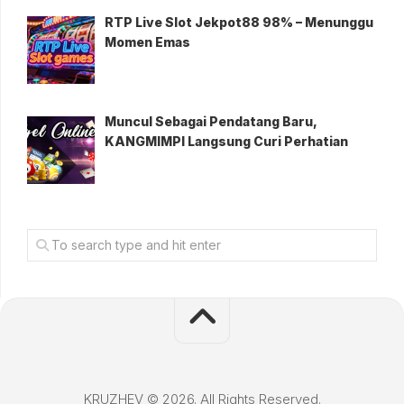
RTP Live Slot Jekpot88 98% – Menunggu
Momen Emas
Muncul Sebagai Pendatang Baru,
KANGMIMPI Langsung Curi Perhatian
KRUZHEV © 2026. All Rights Reserved.