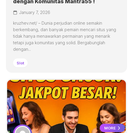
dengan Komunitas Mantra55 !
January 7, 2026
kruzhev.net/ – Dunia perjudian online semakin
berkembang, dan banyak pemain mencari situs yang
tidak hanya menawarkan permainan yang menarik
tetapi juga komunitas yang solid. Bergabunglah
dengan...
Slot
MORE