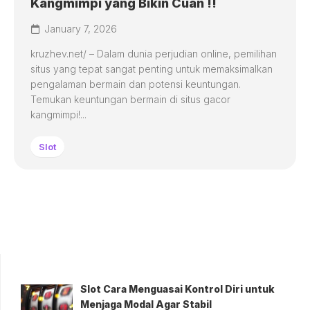
Kangmimpi yang Bikin Cuan !!
January 7, 2026
kruzhev.net/ – Dalam dunia perjudian online, pemilihan
situs yang tepat sangat penting untuk memaksimalkan
pengalaman bermain dan potensi keuntungan.
Temukan keuntungan bermain di situs gacor
kangmimpi!...
Slot
Slot Cara Menguasai Kontrol Diri untuk
Menjaga Modal Agar Stabil